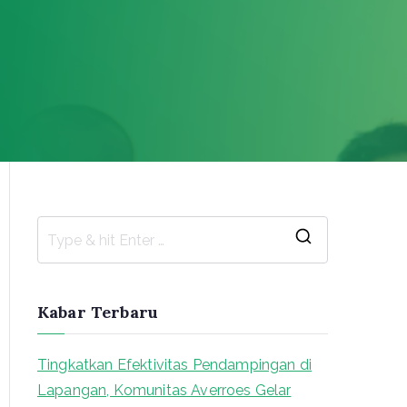
S
e
a
Kabar Terbaru
r
c
Tingkatkan Efektivitas Pendampingan di
h
Lapangan, Komunitas Averroes Gelar
f