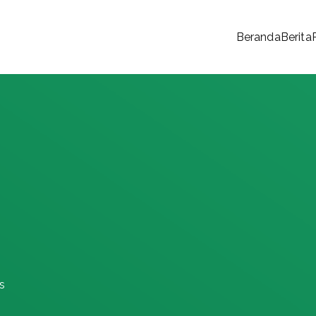
Beranda
Berita
 Rakyat
s