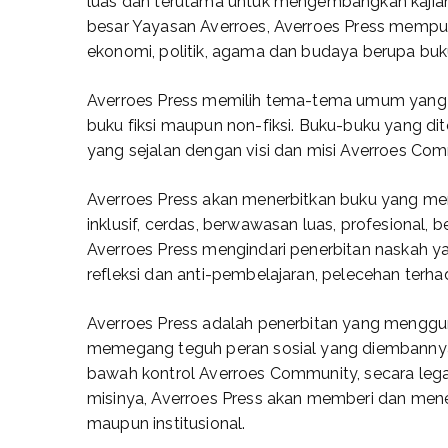
luas dan terutama untuk mengembangkan kajian
besar Yayasan Averroes, Averroes Press mempubl
ekonomi, politik, agama dan budaya berupa buku,
Averroes Press memilih tema-tema umum yang
buku fiksi maupun non-fiksi. Buku-buku yang di
yang sejalan dengan visi dan misi Averroes Co
Averroes Press akan menerbitkan buku yang me
inklusif, cerdas, berwawasan luas, profesional, b
Averroes Press mengindari penerbitan naskah ya
refleksi dan anti-pembelajaran, pelecehan terh
Averroes Press adalah penerbitan yang menggun
memegang teguh peran sosial yang diembanny
bawah kontrol Averroes Community, secara leg
misinya, Averroes Press akan memberi dan men
maupun institusional.