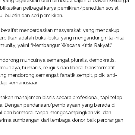
 yang digerakkan oleh lembaga kajian di bawah keluarga
ikasikan pelbagai karya pemikiran/penelitian sosial,
 buletin dan seri pemikiran.
 bersifat mencerdaskan masyarakat, yang mencakup
terbitkan adalah buku-buku yang mengandung nilai-nilai
mmunity, yakni “Membangun Wacana Kritis Rakyat.”
ndorong munculnya semangat pluralis, demokratis,
erbudaya, humanis, religius dan liberal transformatif.
ng mendorong semangat fanatik sempit, picik, anti-
adap kemanusiaan.
akan manajemen bisnis secara profesional, tapi tetap
a. Dengan pendanaan/pembiayaan yang berada di
al dan bermoral tanpa mengesampingkan visi dan
erima sumbangan dari lembaga donor baik perorangan