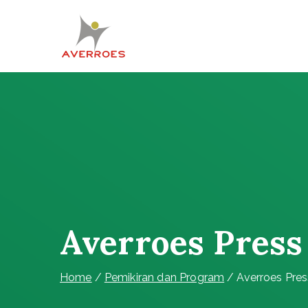
Skip
to
content
Komunitas Averroes
Membangun Wacana Kritis
Averroes Press
Home
Pemikiran dan Program
Averroes Pres