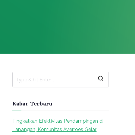
S
e
a
Kabar Terbaru
r
c
Tingkatkan Efektivitas Pendampingan di
h
Lapangan, Komunitas Averroes Gelar
f