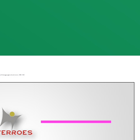
an Pertanggungjawaban Averroes 2016-2021