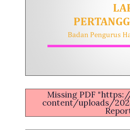
Missing PDF "https:
content/uploads/202
Report