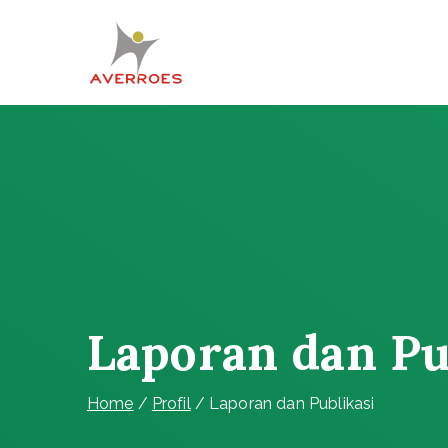
Skip
to
content
Komunitas Averroes
Membangun Wacana Kritis
Laporan dan Pu
Home
Profil
Laporan dan Publikasi