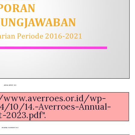
ANNUAL REPORT 2023
//www.averroes.or.id/wp-
4/10/14.-Averroes-Annual-
-2023.pdf".
FINANCIAL STATEMENT 2023