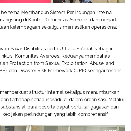
al bertema Membangun Sistem Perlindungan Internal
erlangsung di Kantor Komunitas Averroes dan menjadi
taan kelembagaan sekaligus memastikan operasional
n Pakar Disabilitas serta U. Laila Sa’adah sebagai
n Inklusi Komunitas Averroes. Keduanya membahas
an Protection from Sexual Exploitation, Abuse, and
PP), dan Disaster Risk Framework (DRF) sebagai fondasi
k memperkuat struktur internal sekaligus menumbuhkan
gan terhadap setiap individu di dalam organisasi. Melalui
substansial, para peserta dapat bertukar gagasan dan
kebijakan perlindungan yang lebih komprehensif.