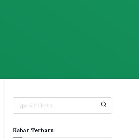
S
e
a
Kabar Terbaru
r