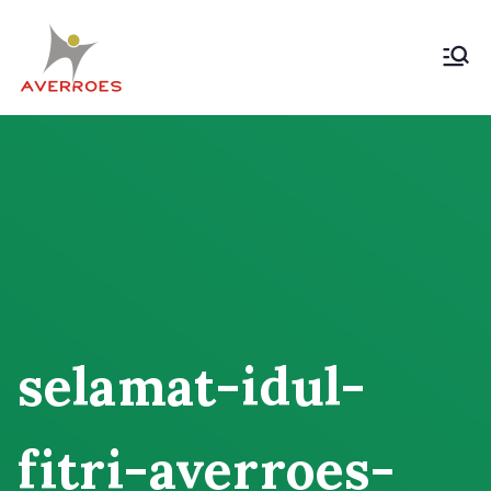
Skip
to
content
Komunitas Averroes
Membangun Wacana Kritis
Rakyat
selamat-idul-
fitri-averroes-