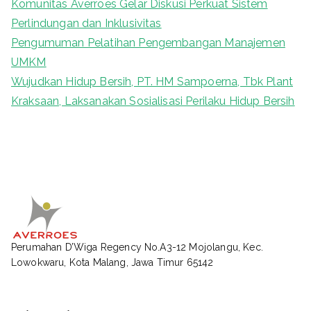
Komunitas Averroes Gelar Diskusi Perkuat Sistem
o
Perlindungan dan Inklusivitas
r
Pengumuman Pelatihan Pengembangan Manajemen
:
UMKM
Wujudkan Hidup Bersih, PT. HM Sampoerna, Tbk Plant
Kraksaan, Laksanakan Sosialisasi Perilaku Hidup Bersih
Perumahan D’Wiga Regency No.A3-12 Mojolangu, Kec.
Lowokwaru, Kota Malang, Jawa Timur 65142