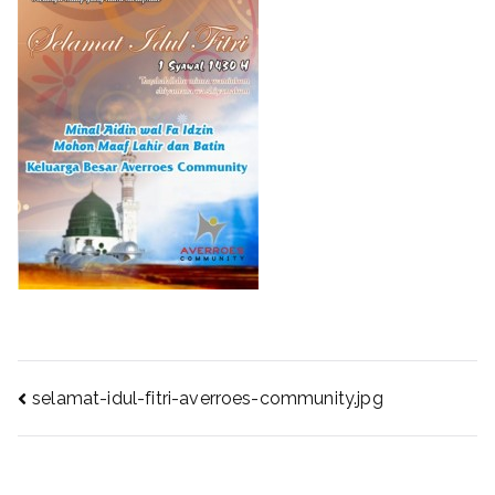
Post
selamat-idul-fitri-averroes-community.jpg
navigation