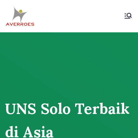
Skip
to
content
Komunitas Averroes
Membangun Wacana Kritis
Rakyat
UNS Solo Terbaik
di Asia