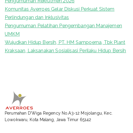
Pengumuman Rekrutmen 2026
f
Komunitas Averroes Gelar Diskusi Perkuat Sistem
o
Perlindungan dan Inklusivitas
r
Pengumuman Pelatihan Pengembangan Manajemen
:
UMKM
Wujudkan Hidup Bersih, PT. HM Sampoerna, Tbk Plant
Kraksaan, Laksanakan Sosialisasi Perilaku Hidup Bersih
Perumahan D’Wiga Regency No.A3-12 Mojolangu, Kec.
Lowokwaru, Kota Malang, Jawa Timur 65142