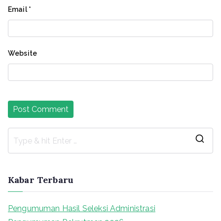
Email
*
Website
S
e
a
Kabar Terbaru
r
c
Pengumuman Hasil Seleksi Administrasi
h