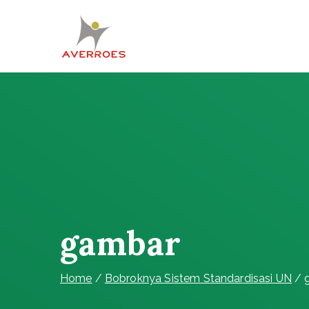
Skip
to
content
Komunitas Averroes
Membangun Wacana Kritis
gambar
Home
Bobroknya Sistem Standardisasi UN