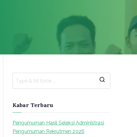
S
e
a
Kabar Terbaru
r
c
Pengumuman Hasil Seleksi Administrasi
h
Pengumuman Rekrutmen 2026
f