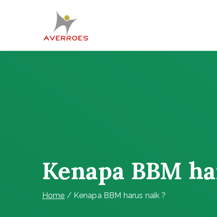
Skip
to
content
Komunitas Averroes
Membangun Wacana Kritis
Kenapa BBM har
Home
Kenapa BBM harus naik ?