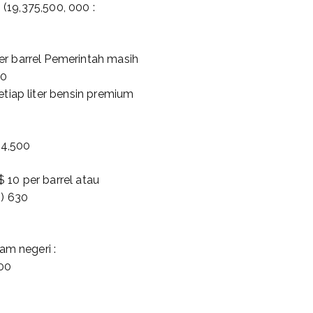
 (19,375,500, 000 :
r barrel Pemerintah masih
00
tiap liter bensin premium
 4,500
$ 10 per barrel atau
n) 630
am negeri :
000