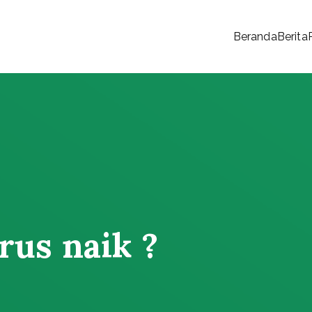
Beranda
Berita
 Rakyat
us naik ?