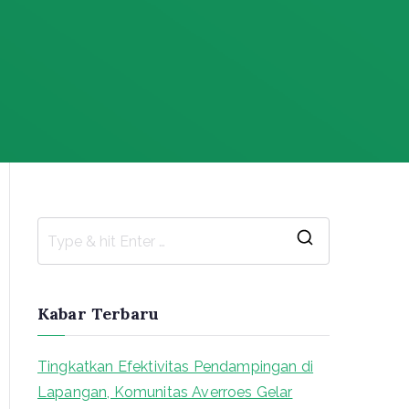
S
e
a
Kabar Terbaru
r
c
Tingkatkan Efektivitas Pendampingan di
h
Lapangan, Komunitas Averroes Gelar
f