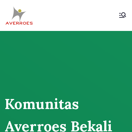
Skip
to
content
Komunitas Averroes
Membangun Wacana Kritis
Rakyat
Komunitas
Averroes Bekali