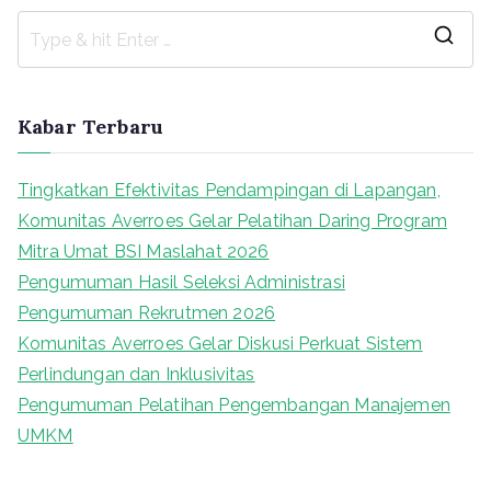
S
e
a
Kabar Terbaru
r
c
Tingkatkan Efektivitas Pendampingan di Lapangan,
h
Komunitas Averroes Gelar Pelatihan Daring Program
f
Mitra Umat BSI Maslahat 2026
o
Pengumuman Hasil Seleksi Administrasi
r
Pengumuman Rekrutmen 2026
:
Komunitas Averroes Gelar Diskusi Perkuat Sistem
Perlindungan dan Inklusivitas
Pengumuman Pelatihan Pengembangan Manajemen
UMKM