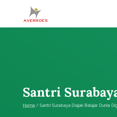
Skip
to
content
Komunitas Averroes
Membangun Wacana Kritis
Santri Surabaya
Home
Santri Surabaya Diajak Belajar Dunia Dig