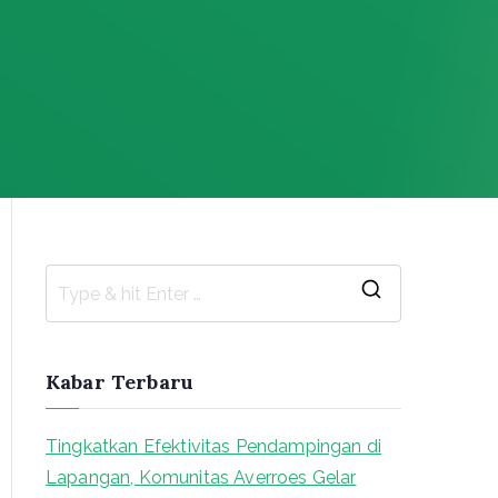
S
e
a
Kabar Terbaru
r
c
Tingkatkan Efektivitas Pendampingan di
h
Lapangan, Komunitas Averroes Gelar
f