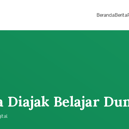
Beranda
Berita
 Rakyat
 Diajak Belajar Dun
ital