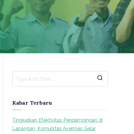
S
e
a
Kabar Terbaru
r
c
Tingkatkan Efektivitas Pendampingan di
h
Lapangan, Komunitas Averroes Gelar
f