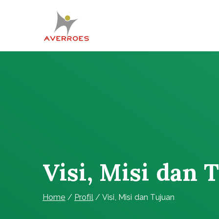
Skip
to
content
Komunitas Averroes
Membangun Wacana Kritis
Visi, Misi dan 
Home
Profil
Visi, Misi dan Tujuan