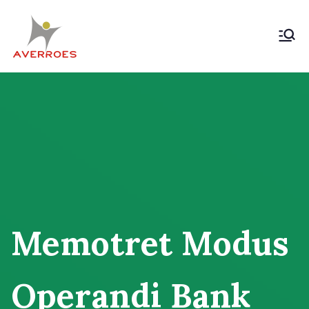
Skip
to
content
Komunitas Averroes
Membangun Wacana Kritis
Rakyat
Memotret Modus
Operandi Bank